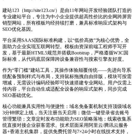
建站123（http://site123.cn/）是由11年网站开发经验团队打造的
专业建站平台，专注为中小企业提供超高性价比的全网跨屏营
销型网站，所有模板均经持续打磨，兼具标准响应式架构与
SEO优化基因。
平台采用SAAS国际标准构建，以“低价高效”为核心优势，全
面助力企业实现互联网转型。模板由资深前端工程师手写开
发，基于最新HTML5规范并搭载Bootstrap，严格遵循W3C国
际标准，从代码底层保障跨设备兼容性与搜索引擎友好度。
作为“零门槛”建站工具，其操作体验颠覆传统——先进向导系
统配备预制样式与布局，支持鼠标拖拽自由排版，模块可按需
增减，无需设计编码经验即可快速搭建专业网站。用户仅需上
传内容，平台自动生成适配全设备的响应式架构，同步完成
SEO基础优化。
核心功能兼具实用性与便捷性：域名免备案机制支持顶级域名
3分钟绑定上线，当天注册当天启用；微信一键登录省去账号
管理繁琐；文章定时发布功能助力SEO策略落地；线索收集系
统直接对接企业获客需求。技术层面采用阿里云/腾讯云服务
器+香港主机集群，提供免费托管与7×24小时在线技术支持，