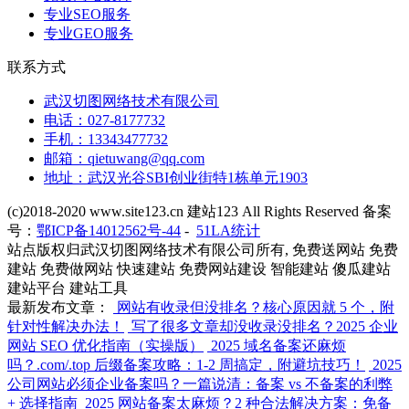
专业SEO服务
专业GEO服务
联系方式
武汉切图网络技术有限公司
电话：027-8177732
手机：13343477732
邮箱：qietuwang@qq.com
地址：武汉光谷SBI创业街特1栋单元1903
(c)2018-2020 www.site123.cn 建站123 All Rights Reserved 备案
号：
鄂ICP备14012562号-44
-
51LA统计
站点版权归武汉切图网络技术有限公司所有, 免费送网站 免费
建站 免费做网站 快速建站 免费网站建设 智能建站 傻瓜建站
建站平台 建站工具
最新发布文章：
网站有收录但没排名？核心原因就 5 个，附
针对性解决办法！
写了很多文章却没收录没排名？2025 企业
网站 SEO 优化指南（实操版）
2025 域名备案还麻烦
吗？.com/.top 后缀备案攻略：1-2 周搞定，附避坑技巧！
2025
公司网站必须企业备案吗？一篇说清：备案 vs 不备案的利弊
+ 选择指南
2025 网站备案太麻烦？2 种合法解决方案：免备